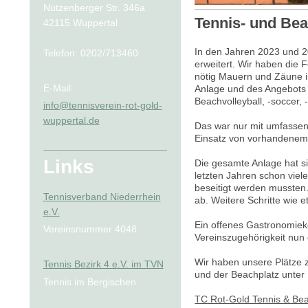
Nützenberger Str. 346a
Tennis- und Be
42115 Wuppertal
In den Jahren 2023 und 2
Telefon: 0202/713460
erweitert. Wir haben die 
nötig Mauern und Zäune in
E-Mail:
Anlage und des Angebots 
Beachvolleyball, -soccer, 
info@tennisverein-rot-gold-
wuppertal.de
Das war nur mit umfasse
Einsatz von vorhandenem E
Links
Die gesamte Anlage hat si
letzten Jahren schon vi
beseitigt werden mussten.
Tennisverband Niederrhein
ab. Weitere Schritte wie 
e.V.
Ein offenes Gastronomiek
Vereinsnummer 4048
Vereinszugehörigkeit nun
Wir haben unsere Plätze 
Tennis Bezirk 4 e.V. im TVN
und der Beachplatz unter
Tennis im Bergischen
TC Rot-Gold Tennis & Be