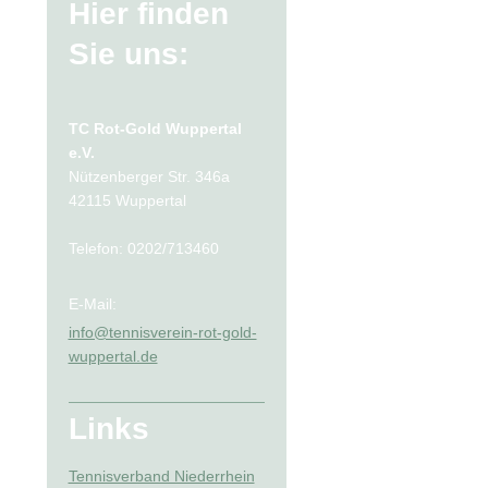
Hier finden
Sie uns:
TC Rot-Gold Wuppertal
e.V.
Nützenberger Str. 346a
42115 Wuppertal
Telefon: 0202/713460
E-Mail:
info@tennisverein-rot-gold-
wuppertal.de
Links
Tennisverband Niederrhein